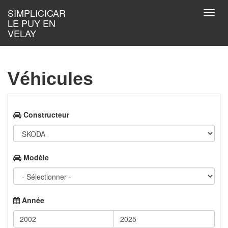
Aller au contenu principal
SIMPLICICAR
Toggl
LE PUY EN
navig
VELAY
Véhicules
Constructeur
Modèle
Année