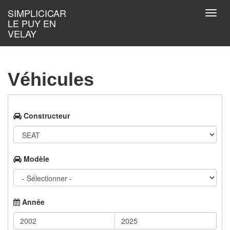
Aller au contenu principal
SIMPLICICAR
Toggl
LE PUY EN
navig
VELAY
Véhicules
Constructeur
Modèle
Année