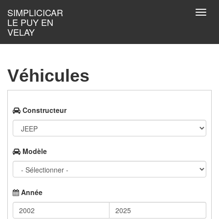
Aller au contenu principal
SIMPLICICAR
Toggl
LE PUY EN
navig
VELAY
Véhicules
Constructeur
Modèle
Année